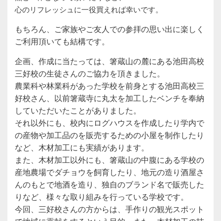
心のリフレッシュに一役買えれば幸いです。
もちろん、ご家族やご友人での参拝の思い出に楽しく
ご利用頂いても結構です。
企画、作成に当たっては、箸蔵山の麓にある池田高校
三好校の生徒さんのご協力を頂きました。
農業科や林業科があった学校を前身とする池田高校三
好校さん、以前箸蔵寺に丸太を加工したベンチを奉納
していただいたことがありました。
それ以外にも、校内にログハウスを作成したり学内で
の産物や加工品のを販売するための小屋を制作したり
など、木材加工にも実績があります。
また、木材加工以外にも、箸蔵山の中腹にある学校の
産地農場でダチョウを飼育したり、地元の造り酒屋さ
んのもとで地酒を造り、独自のブランド名で販売した
りなど、様々な取り組みを行っている学校です。
今回、三好校さんの方からは、手作りの観光スポット