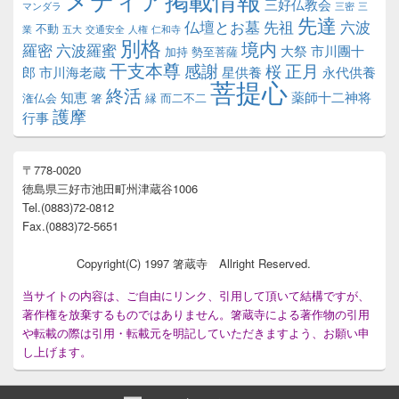
三好仏教会
マンダラ
三密
三
先達
仏壇とお墓
先祖
六波
不動
業
五大
交通安全
人権
仁和寺
別格
境内
羅密
六波羅蜜
大祭
市川團十
加持
勢至菩薩
干支本尊
正月
感謝
桜
郎
市川海老蔵
星供養
永代供養
菩提心
終活
知恵
薬師十二神将
潅仏会
箸
縁
而二不二
護摩
行事
〒778-0020
徳島県三好市池田町州津蔵谷1006
Tel.(0883)72-0812
Fax.(0883)72-5651
Copyright(C) 1997 箸蔵寺 Allright Reserved.
当サイトの内容は、ご自由にリンク、引用して頂いて結構ですが、
著作権を放棄するものではありません。箸蔵寺による著作物の引用
や転載の際は引用・転載元を明記していただきますよう、お願い申
し上げます。