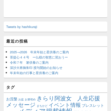
Tweets by hashikuraji
最近の投稿
2025→2026 年末年始と星供養のご案内
菩提心４４号 ー仏様の智恵に習おうー
令和７年 箸供養のご案内
深沙大将御朱印 授与開始のお知らせ
年末年始の行事と星供養のご案内
タグ
きらり阿波女 人生応援
お涅槃
お盆
お箸初め
メッセージ
イベント情報
ブレスレット
まちかど
メディア掲載情報