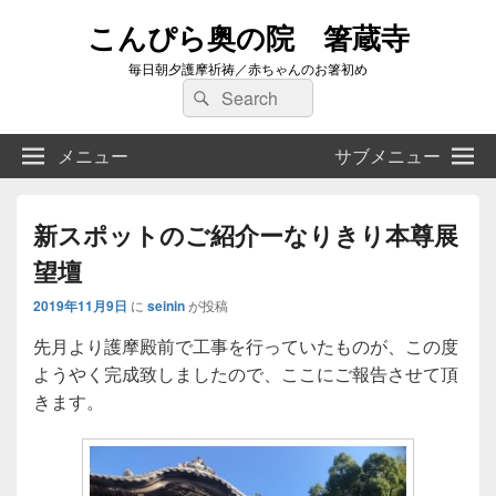
こんぴら奥の院 箸蔵寺
毎日朝夕護摩祈祷／赤ちゃんのお箸初め
検
検
索:
索
メニュー
サブメニュー
新スポットのご紹介ーなりきり本尊展
望壇
2019年11月9日
に
seinin
が投稿
先月より護摩殿前で工事を行っていたものが、この度
ようやく完成致しましたので、ここにご報告させて頂
きます。