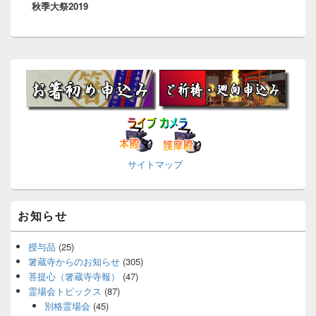
秋季大祭2019
の
シ
投
ョ
稿:
ン
メ
イ
ン
サ
イ
ド
バ
ー
サイトマップ
※
ウ
ィ
ジ
ェ
お知らせ
ッ
ト
エ
授与品
(25)
リ
箸蔵寺からのお知らせ
(305)
ア
菩提心（箸蔵寺寺報）
(47)
霊場会トピックス
(87)
別格霊場会
(45)