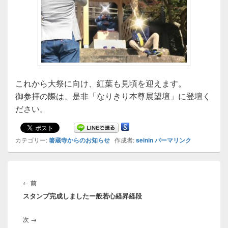
これから大祭に向け、紅葉も見頃を迎えます。
御参拝の際は、是非「なりきり本尊展望壇」に登壇く
ださい。
カテゴリー:
箸蔵寺からのお知らせ
作成者:
seinin
パーマリンク
投
稿
前
←
前
ナ
スタンプ完成しましたー般若心経昇経段
の
ビ
投
ゲ
次
次
→
稿:
ー