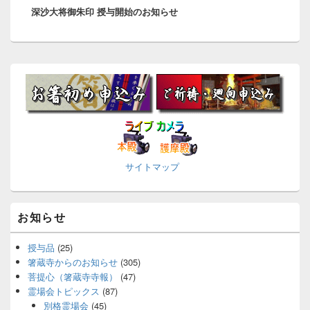
ー
深沙大将御朱印 授与開始のお知らせ
の
シ
投
ョ
稿:
ン
メ
イ
ン
サ
イ
ド
バ
ー
サイトマップ
※
ウ
ィ
ジ
ェ
お知らせ
ッ
ト
エ
授与品
(25)
リ
箸蔵寺からのお知らせ
(305)
ア
菩提心（箸蔵寺寺報）
(47)
霊場会トピックス
(87)
別格霊場会
(45)