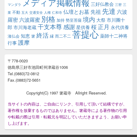
メディア掲載情報
三好仏教会
マンダラ
三密
三
先達
仏壇とお墓
先祖
六波
不動
業
五大
交通安全
人権
仁和寺
別格
境内
羅密
六波羅蜜
大祭
市川團十
加持
勢至菩薩
干支本尊
正月
感謝
桜
郎
市川海老蔵
星供養
永代供養
菩提心
終活
知恵
薬師十二神将
潅仏会
箸
縁
而二不二
護摩
行事
〒778-0020
徳島県三好市池田町州津蔵谷1006
Tel.(0883)72-0812
Fax.(0883)72-5651
Copyright(C) 1997 箸蔵寺 Allright Reserved.
当サイトの内容は、ご自由にリンク、引用して頂いて結構ですが、
著作権を放棄するものではありません。箸蔵寺による著作物の引用
や転載の際は引用・転載元を明記していただきますよう、お願い申
し上げます。