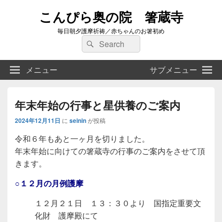
こんぴら奥の院 箸蔵寺
毎日朝夕護摩祈祷／赤ちゃんのお箸初め
検
検
索:
索
メニュー
サブメニュー
年末年始の行事と星供養のご案内
2024年12月11日
に
seinin
が投稿
令和６年もあと一ヶ月を切りました。
年末年始に向けての箸蔵寺の行事のご案内をさせて頂
きます。
○１２月の月例護摩
１２月２１日 １３：３０より 国指定重要文
化財 護摩殿にて