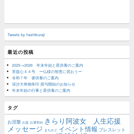
Tweets by hashikuraji
最近の投稿
2025→2026 年末年始と星供養のご案内
菩提心４４号 ー仏様の智恵に習おうー
令和７年 箸供養のご案内
深沙大将御朱印 授与開始のお知らせ
年末年始の行事と星供養のご案内
タグ
きらり阿波女 人生応援
お涅槃
お盆
お箸初め
メッセージ
イベント情報
ブレスレット
まちかど