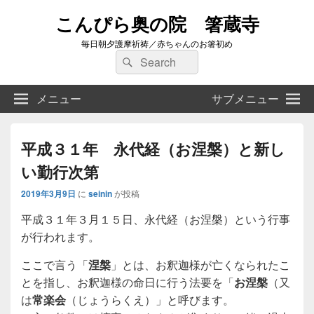
こんぴら奥の院 箸蔵寺
毎日朝夕護摩祈祷／赤ちゃんのお箸初め
検
検
索:
索
メニュー
サブメニュー
平成３１年 永代経（お涅槃）と新し
い勤行次第
2019年3月9日
に
seinin
が投稿
平成３１年３月１５日、永代経（お涅槃）という行事
が行われます。
ここで言う「
涅槃
」とは、お釈迦様が亡くなられたこ
とを指し、お釈迦様の命日に行う法要を「
お涅槃
（又
は
常楽会
（じょうらくえ）」と呼びます。