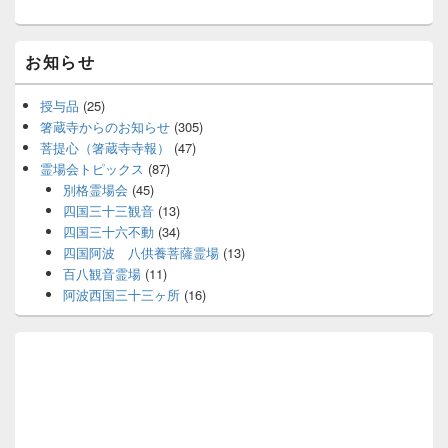
ィ
ジ
ェ
お知らせ
ッ
ト
エ
授与品
(25)
リ
箸蔵寺からのお知らせ
(305)
ア
菩提心（箸蔵寺寺報）
(47)
霊場会トピックス
(87)
別格霊場会
(45)
四国三十三観音
(13)
四国三十六不動
(34)
四国阿波 八供養菩薩霊場
(13)
百八観音霊場
(11)
阿波西国三十三ヶ所
(16)