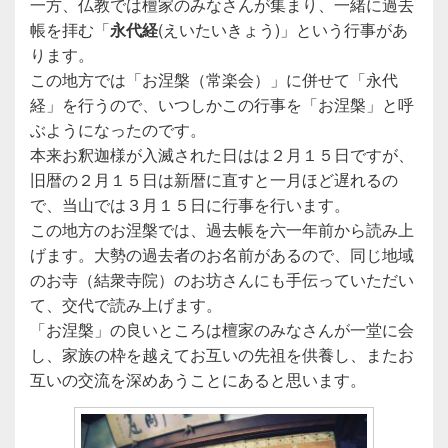
一方、仏教では檀家のみなさんが集まり、一緒に過去
帳を拝む「
永代経
(えいたいきょう)」という行事があ
ります。
この地方では「お涅槃（常楽会）」に併せて「永代
経」を行うので、いつしかこの行事を「お涅槃」と呼
ぶようになったのです。
本来お釈迦様が入滅された日はは２月１５日ですが、
旧暦の２月１５日は新暦に直すと一月ほど遅れるの
で、当山では３月１５日に行事を行います。
この地方のお涅槃では、過去帳を六一年前から読み上
げます。大勢の過去者のお名前があるので、同じ地域
のお寺（結衆寺院）のお坊さんにも手伝っていただい
て、交代で読み上げます。
「お涅槃」の良いところは檀家のみなさんが一堂に会
し、家族の枠を越えてお互いの先祖を供養し、またお
互いの交流を深めあうことにあると思います。