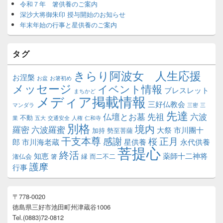
令和７年 箸供養のご案内
深沙大将御朱印 授与開始のお知らせ
年末年始の行事と星供養のご案内
タグ
きらり阿波女 人生応援
お涅槃
お盆
お箸初め
メッセージ
イベント情報
ブレスレット
まちかど
メディア掲載情報
三好仏教会
マンダラ
三密
三
先達
仏壇とお墓
先祖
六波
不動
業
五大
交通安全
人権
仁和寺
別格
境内
羅密
六波羅蜜
大祭
市川團十
加持
勢至菩薩
干支本尊
正月
感謝
桜
郎
市川海老蔵
星供養
永代供養
菩提心
終活
知恵
薬師十二神将
潅仏会
箸
縁
而二不二
護摩
行事
〒778-0020
徳島県三好市池田町州津蔵谷1006
Tel.(0883)72-0812