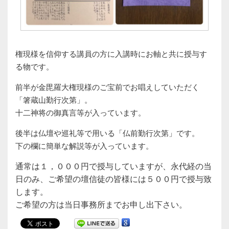
権現様を信仰する講員の方に入講時にお軸と共に授与す
る物です。
前半が金毘羅大権現様のご宝前でお唱えしていただく
「箸蔵山勤行次第」。
十二神将の御真言等が入っています。
後半は仏壇や巡礼等で用いる「仏前勤行次第」です。
下の欄に簡単な解説等が入っています。
通常は１，０００円で授与していますが、永代経の当
日のみ、ご希望の壇信徒の皆様には５００円で授与致
します。
ご希望の方は当日事務所までお申し出下さい。