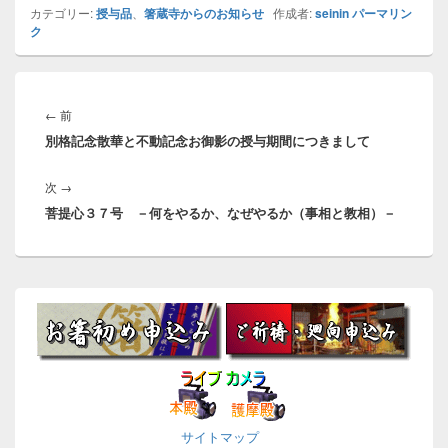
カテゴリー:
授与品
、
箸蔵寺からのお知らせ
作成者:
seinin
パーマリン
ク
投
稿
前
←
前
ナ
別格記念散華と不動記念お御影の授与期間につきまして
の
ビ
投
ゲ
次
次
→
稿:
ー
菩提心３７号 －何をやるか、なぜやるか（事相と教相）－
の
シ
投
ョ
稿:
ン
メ
イ
ン
サ
イ
ド
バ
ー
サイトマップ
※
ウ