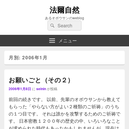
法爾自然
あるオボウサンのweblog
検
検
索
索
対
メニュー
象:
月別: 2006年1月
お願いごと（その２）
2006年1月8日
に
seinin
が投稿
前回の続きです。 以前、先輩のオボウサンから教えて
もらった「やらない方がよい２種類のご祈祷」のうち
の１つ目です。 それは誰かを攻撃するためのご祈祷で
す。 日本密教１２００年の歴史の中、いろいろなこと
が求められた時代もあったかもしれませんが、現在は