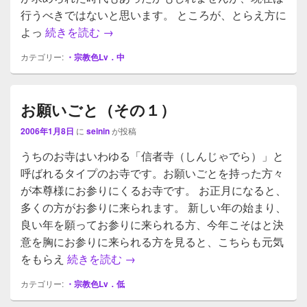
行うべきではないと思います。 ところが、とらえ方に
よっ
続きを読む
お願いごと（その２）
→
カテゴリー:
・宗教色Lv．中
お願いごと（その１）
2006年1月8日
に
seinin
が投稿
うちのお寺はいわゆる「信者寺（しんじゃでら）」と
呼ばれるタイプのお寺です。お願いごとを持った方々
が本尊様にお参りにくるお寺です。 お正月になると、
多くの方がお参りに来られます。 新しい年の始まり、
良い年を願ってお参りに来られる方、今年こそはと決
意を胸にお参りに来られる方を見ると、こちらも元気
をもらえ
続きを読む
お願いごと（その１）
→
カテゴリー:
・宗教色Lv．低