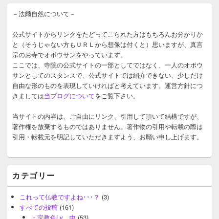
メ
－法爾自然について－
※
イ
ン
サ
公式サイトからリンクをたどってこられた方はもちろんお分かりか
イ
と（そうじゃない方もＵＲＬから想像は付くと）思いますが、真言
ド
宗のお寺でオボウサンをやっています。
バ
ここでは、寺院の公式サイトの一部としてではなく、一人のオボウ
ー
サンとしてのスタンスで、公式サイトでは紹介できない、少しだけ
ウ
自由な形のものを表現していければと考えています。運営方針につ
ィ
ジ
きましては
当ブログについて
をご覧下さい。
ェ
ッ
当サイトの内容は、ご自由にリンク、引用して頂いて結構ですが、
ト
著作権を放棄するものではありません。著作物の引用や転載の際は
エ
引用・転載元を明記していただきますよう、お願い申し上げます。
リ
※
ア
カテゴリー
これって仏教ですよね･･･？
(3)
すべての投稿
(161)
・宗教色Lv．中
(53)