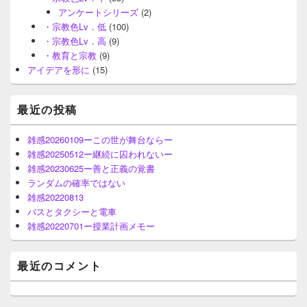
アンケートシリーズ
(2)
・宗教色Lv．低
(100)
・宗教色Lv．高
(9)
・教育と宗教
(9)
アイデアを形に
(15)
最近の投稿
雑感20260109ーこの世が舞台ならー
雑感20250512ー継続に囚われないー
雑感20230625ー善と正義の覚書
ランダムの確率ではない
雑感20220813
バスとタクシーと電車
雑感20220701ー授業計画メモー
最近のコメント